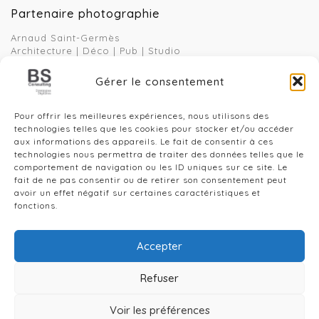
Partenaire photographie
Arnaud Saint-Germès
Architecture | Déco | Pub | Studio
06 30 67 10 66
Gérer le consentement
1 Rue Gabriel O’Byrne
81800 Rabastens
Pour offrir les meilleures expériences, nous utilisons des
www.arnaudsaintgermes.com
technologies telles que les cookies pour stocker et/ou accéder
aux informations des appareils. Le fait de consentir à ces
technologies nous permettra de traiter des données telles que le
comportement de navigation ou les ID uniques sur ce site. Le
Rechercher
fait de ne pas consentir ou de retirer son consentement peut
avoir un effet négatif sur certaines caractéristiques et
fonctions.
Accepter
Refuser
© 2026 Benjamin Simon Consulting - Stratégies digitales -
Voir les préférences