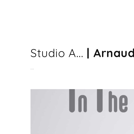
Studio A...
| Arnau
...