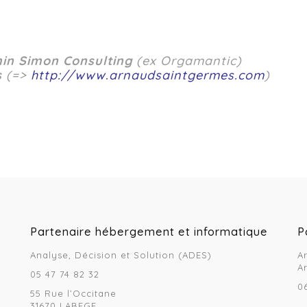
in Simon Consulting
(ex Orgamantic)
s
(
=>
http://www.arnaudsaintgermes.com
)
Partenaire hébergement et informatique
P
Analyse, Décision et Solution (ADES)
A
A
05 47 74 82 32
0
55 Rue l’Occitane
31670 LABEGE