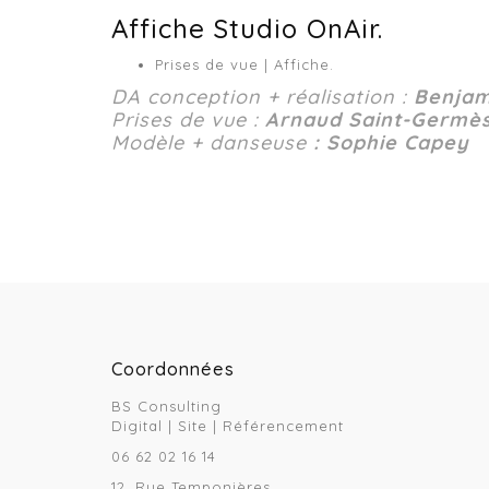
Affiche Studio OnAir.
Prises de vue | Affiche.
DA conception + réalisation :
Benjam
Prises de vue :
Arnaud Saint-Germè
Modèle + danseuse
:
Sophie Capey
Coordonnées
BS Consulting
Digital | Site | Référencement
06 62 02 16 14
12, Rue Temponières