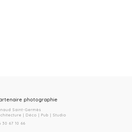
artenaire photographie
rnaud Saint-Germès
rchitecture | Déco | Pub | Studio
6 30 67 10 66