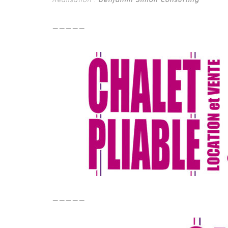
—————
—————